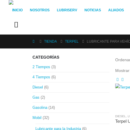
INICIO
NOSOTROS
LUBRISERV
NOTICIAS
ALIADOS
TIENDA
TERPEL
LUBRICANTE PARA VEHÍ
CATEGORÍAS
Ordenar
2 Tiempos
(3)
Mostrar
4 Tiempos
(6)
Diesel
(6)
Gas
(2)
Gasolina
(14)
DIESEL
,
L
Mobil
(32)
Terpel 
Lubricante para la Industria
(6)