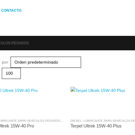
CONTACTO
CULOS PESADOS
 por:
:
UBRICANTE PARA VEHÍCULOS PESADOS
,
TERPEL
DIESEL
,
TODOS NUESTROS PRODUCTOS
,
LUBRICANTE PARA VEHÍCULOS P
Ultrek 15W-40 Pro
Terpel Ultrek 15W-40 Plus