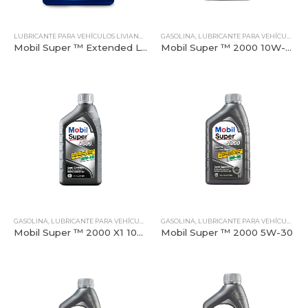
LUBRICANTE PARA VEHÍCULOS LIVIANOS
,
MOBIL
GASOLINA
,
REFRIGERANTES
,
LUBRICANTE PARA VEHÍCULOS LIVIANOS
,
TODOS NUESTROS PROD
Mobil Super ™ Extended Life Coolant/Antifreeze 40/60
Mobil Super ™ 2000 10W-30
GASOLINA
,
LUBRICANTE PARA VEHÍCULOS LIVIANOS
GASOLINA
,
MOBIL
,
LUBRICANTE PARA VEHÍCULOS LIVIANOS
,
TODOS NUESTROS PRODUCTO
Mobil Super ™ 2000 X1 10W-40
Mobil Super ™ 2000 5W-30