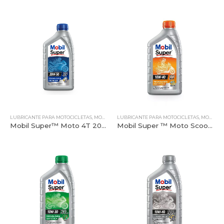
LUBRICANTE PARA MOTOCICLETAS
,
MOBIL
,
TODOS NUESTROS PRODUCTOS
LUBRICANTE PARA MOTOCICLETAS
,
MOBIL
,
T
Mobil Super™ Moto 4T 20W-50
Mobil Super ™ Moto Scooter Mx 10W-40