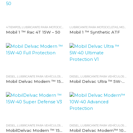
4 TIEMPOS
,
LUBRICANTE PARA MOTOCICLETAS
LUBRICANTE PARA MOTOCICLETAS
,
MOBIL
,
TODOS NUESTROS PRODUCTOS
,
MOBIL
,
T
Mobil 1 ™ Rac 4T 15W – 50
Mobil 1 ™ Synthetic ATF
DIESEL
,
LUBRICANTE PARA VEHÍCULOS LIVIANOS
DIESEL
,
MOBIL
,
LUBRICANTE PARA VEHÍCULOS LIVIANOS
,
TODOS NUESTROS PRODUCTOS
Mobil Delvac Modern ™ 15W-40 Full Protection
Mobil Delvac Ultra ™ 5W-40 Ultimate Protection V1
DIESEL
,
LUBRICANTE PARA VEHÍCULOS LIVIANOS
DIESEL
,
MOBIL
,
LUBRICANTE PARA VEHÍCULOS LIVIANOS
,
TODOS NUESTROS PRODUCTOS
MobilDelvac Modern ™ 15W-40 Super Defense V3
Mobil Delvac Modern™ 10W-40 Advanced Protection