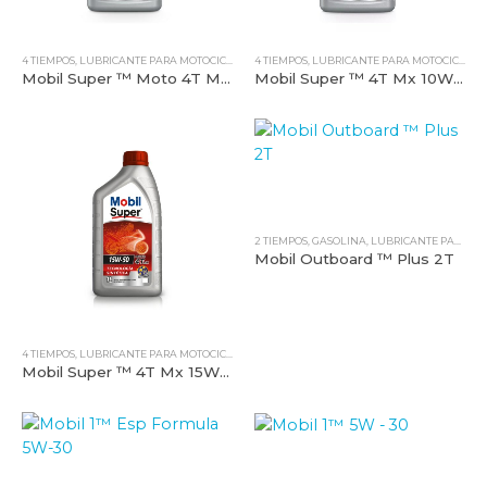
4 TIEMPOS
,
LUBRICANTE PARA MOTOCICLETAS
4 TIEMPOS
,
MOBIL
,
TODOS NUESTROS PRODUCTOS
,
LUBRICANTE PARA MOTOCICLETAS
Mobil Super ™ Moto 4T Mx 10W-30
Mobil Super ™ 4T Mx 10W-40
2 TIEMPOS
,
GASOLINA
,
LUBRICANTE PARA MOTOCICLETAS
Mobil Outboard ™ Plus 2T
4 TIEMPOS
,
LUBRICANTE PARA MOTOCICLETAS
,
MOBIL
,
TODOS NUESTROS PRODUCTOS
Mobil Super ™ 4T Mx 15W-50