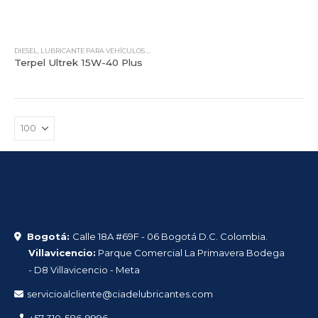
DIESEL
,
LUBRICANTE PARA VEHÍCULOS PESADOS
,
TERPEL
,
TODOS NUESTROS PRODUCTOS
Terpel Ultrek 15W-40 Plus
Bogotá:
Calle 18A #69F - 06 Bogotá D.C. Colombia.
Villavicencio:
Parque Comercial La Primavera Bodega
- D8 Villavicencio - Meta
servicioalcliente@ciadelubricantes.com