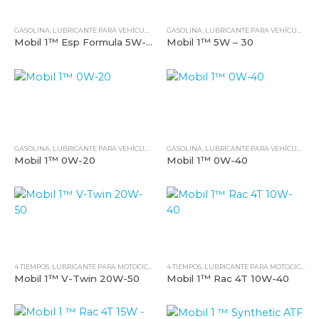
GASOLINA
,
LUBRICANTE PARA VEHÍCULOS LIVIANOS
GASOLINA
,
MOBIL
,
LUBRICANTE PARA VEHÍCULOS LIVIANOS
,
TODOS NUESTROS PRODUCTO
Mobil 1™ Esp Formula 5W-30
Mobil 1™ 5W – 30
GASOLINA
,
LUBRICANTE PARA VEHÍCULOS LIVIANOS
GASOLINA
,
MOBIL
,
LUBRICANTE PARA VEHÍCULOS LIVIANOS
,
TODOS NUESTROS PRODUCTO
Mobil 1™ 0W-20
Mobil 1™ 0W-40
4 TIEMPOS
,
LUBRICANTE PARA MOTOCICLETAS
4 TIEMPOS
,
MOBIL
,
TODOS NUESTROS PRODUCTOS
,
LUBRICANTE PARA MOTOCICLETAS
Mobil 1™ V-Twin 20W-50
Mobil 1™ Rac 4T 10W-40