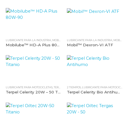
LUBRICANTE PARA LA INDUSTRIA
,
MOBIL
,
TODOS NUESTROS PRODUCTOS
LUBRICANTE PARA LA INDUSTRIA
,
TRANSMISIONES
,
MOBIL
,
TO
Mobilube™ HD-A Plus 80W-90
Mobil™ Dexron-VI ATF
LUBRICANTE PARA MOTOCICLETAS
,
TERPEL
,
TODOS NUESTROS PRODUCTOS
2 TIEMPOS
,
LUBRICANTE PARA MOTOCICLETAS
Terpel Celerity 20W – 50 Titanio
Terpel Celerity Bio Antihumo