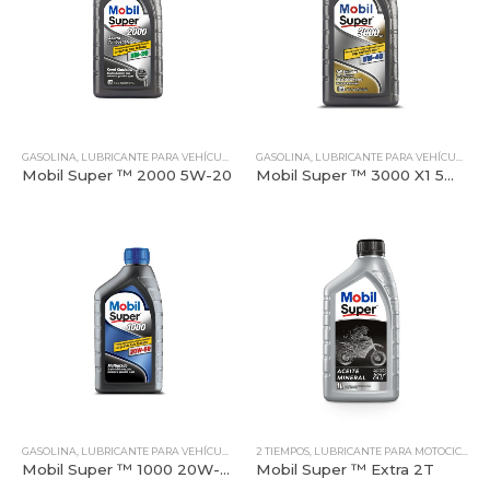
GASOLINA
,
LUBRICANTE PARA VEHÍCULOS LIVIANOS
GASOLINA
,
MOBIL
,
LUBRICANTE PARA VEHÍCULOS LIVIANOS
,
TODOS NUESTROS PRODUCTO
Mobil Super ™ 2000 5W-20
Mobil Super ™ 3000 X1 5W-40
GASOLINA
,
LUBRICANTE PARA VEHÍCULOS LIVIANOS
2 TIEMPOS
,
MOBIL
,
LUBRICANTE PARA MOTOCICLETAS
,
TODOS NUESTROS PRODUCTO
Mobil Super ™ 1000 20W-50
Mobil Super ™ Extra 2T