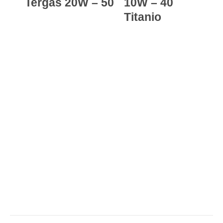
Tergas 20W – 50
10W – 40
Titanio