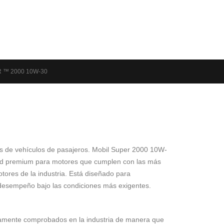
 ™ 2000 10W-30
res de vehículos de pasajeros. Mobil Super 2000 10W-
dad premium para motores que cumplen con las más
otores de la industria. Está diseñado para
 desempeño bajo las condiciones más exigentes.
namente comprobados en la industria de manera que