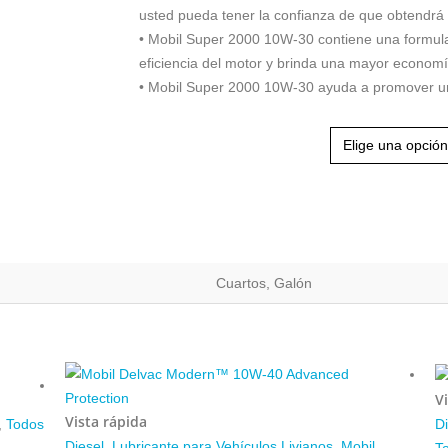
usted pueda tener la confianza de que obtendrá
• Mobil Super 2000 10W-30 contiene una formulac
eficiencia del motor y brinda una mayor econom
• Mobil Super 2000 10W-30 ayuda a promover una 
Presentación
Cuartos, Galón
V
Vista rápida
,
Todos
Di
Diesel
,
Lubricante para Vehículos Livianos
,
Mobil
,
T