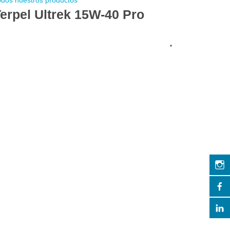
erpel Ultrek 15W-40 Pro
Vista rápida
Lubricante par
productos
Mobil S
Mx 10W