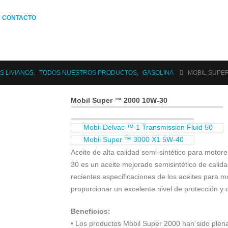
CONTACTO
S LIVIANOS
,
TODOS NUESTROS PRODUCTOS
,
GASOLINA
MOBIL SUPER
Mobil Super ™ 2000 10W-30
Mobil Delvac ™ 1 Transmission Fluid 50
Mobil Super ™ 3000 X1 5W-40
Aceite de alta calidad semi-sintético para moto
30 es un aceite mejorado semisintético de cali
recientes especificaciones de los aceites para m
proporcionar un excelente nivel de protección y
Beneficios:
• Los productos Mobil Super 2000 han sido ple