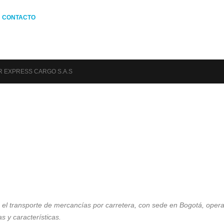
CONTACTO
 EXPRESS CARGO S.A.S
el transporte de mercancías por carretera, con sede
en Bogotá, oper
 y características.