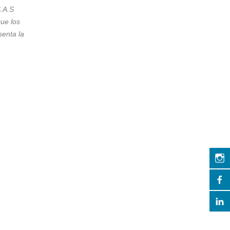
.A.S
ue los
senta la