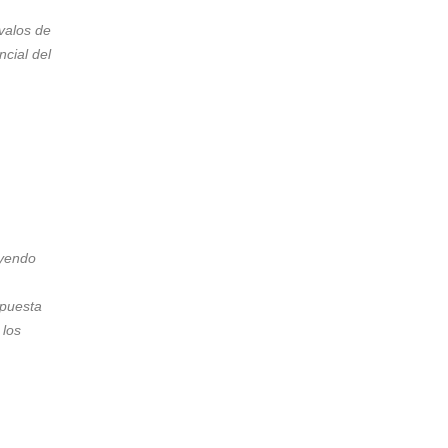
rvalos de
ncial del
uyendo
puesta
los