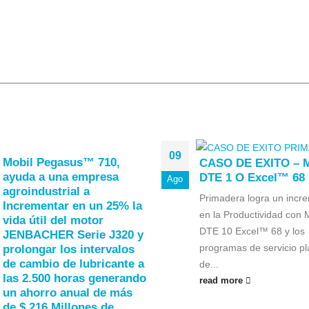
09
Mobil Pegasus™ 710,
CASO DE EXITO – M
ayuda a una empresa
DTE 1 O Excel™ 68
Ago
agroindustrial a
Primadera logra un incr
Incrementar en un 25% la
en la Productividad con 
vida útil del motor
DTE 10 Excel™ 68 y los
JENBACHER Serie J320 y
programas de servicio p
prolongar los intervalos
de cambio de lubricante a
de...
las 2.500 horas generando
read more
un ahorro anual de más
de $ 216 Millones de