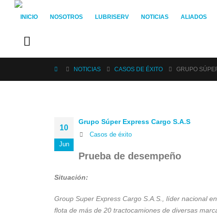
INICIO
NOSOTROS
LUBRISERV
NOTICIAS
ALIADOS
NOTICIAS
CASOS DE ÉXITO
GRUPO SÚPER
Grupo Súper Express Cargo S.A.S
10
Casos de éxito
Jun
Prueba de desempeño
Situación:
Group Super Express Cargo S.A.S., líder nacional en
flota de más de 20
tractocamiones de diversas marcas