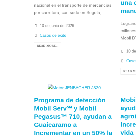
una 
nacional en el transporte de mercancías
manu
por carretera, con sede en Bogotá,...
Logrand
10 de junio de 2026
millone
Casos de éxito
Mobil D
READ MORE...
10 de
Casos
READ M
Mobi
Programa de detección
ayud
Mobil Serv℠ y Mobil
agroi
Pegasus™ 710, ayudan a
Incr
Guaicaramo a
vida 
Incrementar en un 50% la