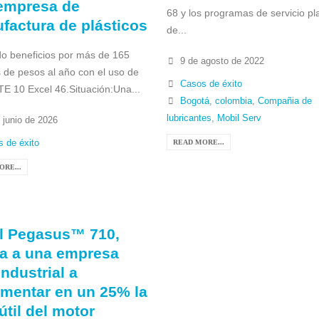
empresa de
68 y los programas de servicio p
factura de plásticos
de...
o beneficios por más de 165
9 de agosto de 2022
s de pesos al año con el uso de
Casos de éxito
TE 10 Excel 46.Situación:Una...
Bogotá
,
colombia
,
Compañia de
lubricantes
,
Mobil Serv
 junio de 2026
 de éxito
READ MORE...
ORE...
l Pegasus™ 710,
a a una empresa
ndustrial a
ementar en un 25% la
útil del motor