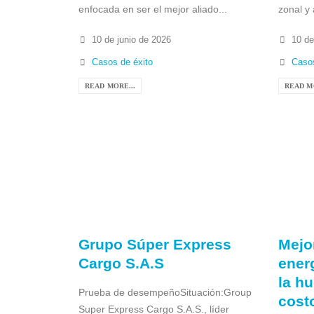
enfocada en ser el mejor aliado...
zonal y 
10 de junio de 2026
10 de
Casos de éxito
Casos
READ MORE...
READ M
Grupo Súper Express
Mejor
Cargo S.A.S
ener
la hu
Prueba de desempeñoSituación:Group
cost
Super Express Cargo S.A.S., líder