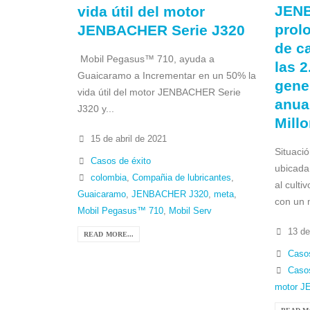
JENB
vida útil del motor
prolo
JENBACHER Serie J320
de c
Mobil Pegasus™ 710, ayuda a
las 
Guaicaramo a Incrementar en un 50% la
gene
vida útil del motor JENBACHER Serie
anua
J320 y...
Mill
15 de abril de 2021
Situaci
Casos de éxito
ubicada
colombia
,
Compañia de lubricantes
,
al culti
Guaicaramo
,
JENBACHER J320
,
meta
,
con un m
Mobil Pegasus™ 710
,
Mobil Serv
13 de
READ MORE...
Casos
Casos
motor J