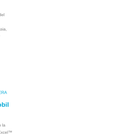
del
sia,
r
bil
 la
Excel™