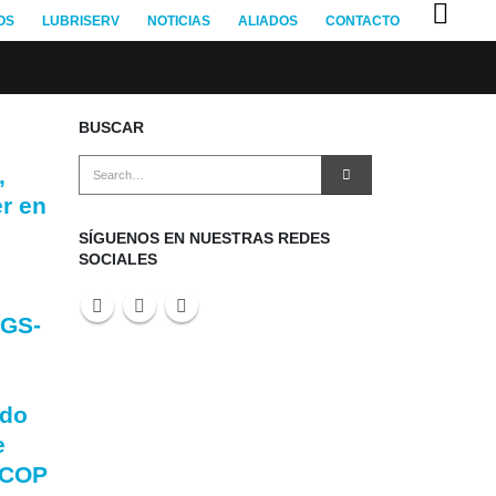
OS
LUBRISERV
NOTICIAS
ALIADOS
CONTACTO
BUSCAR
,
r en
SÍGUENOS EN NUESTRAS REDES
SOCIALES
0GS-
e
ndo
e
 COP