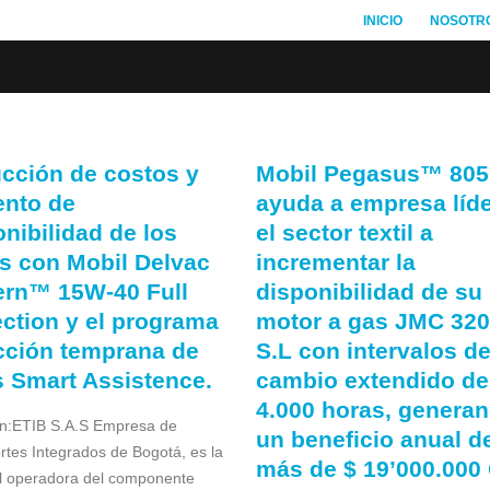
INICIO
NOSOTR
cción de costos y
Mobil Pegasus™ 805
nto de
ayuda a empresa líde
nibilidad de los
el sector textil a
s con Mobil Delvac
incrementar la
rn™ 15W-40 Full
disponibilidad de su
ection y el programa
motor a gas JMC 32
cción temprana de
S.L con intervalos d
as Smart Assistence.
cambio extendido de
4.000 horas, genera
ón:ETIB S.A.S Empresa de
un beneficio anual d
rtes Integrados de Bogotá, es la
más de $ 19’000.000
al operadora del componente