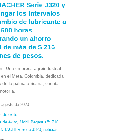
ACHER Serie J320 y
ngar los intervalos
ambio de lubricante a
2.500 horas
rando un ahorro
l de más de $ 216
ones de pesos.
ón: Una empresa agroindustrial
 en el Meta, Colombia, dedicada
vo de la palma africana, cuenta
otor a...
 agosto de 2020
 de éxito
 de éxito
,
Mobil Pegasus™ 710
,
ENBACHER Serie J320
,
noticias