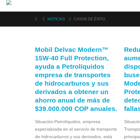
NOTICIAS
CASOS DE ÉXITO
Mobil Delvac Modern™
Redu
15W-40 Full Protection,
aume
ayuda a Petrolíquidos
dispo
empresa de transportes
buse
de hidrocarburos y sus
Mode
derivados a obtener un
Prot
ahorro anual de más de
dete
$39.000.000 COP anuales.
fall
Situación:Petrolíquidos, empresa
Situaci
especializada en el servicio de transporte
Transpo
de hidrocarburos y sus derivados, está
princip