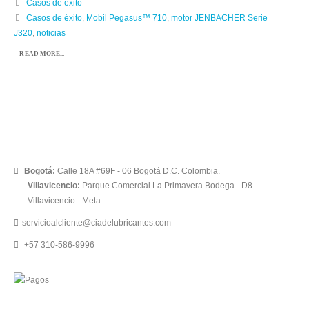
Casos de éxito
Casos de éxito
,
Mobil Pegasus™ 710
,
motor JENBACHER Serie
J320
,
noticias
READ MORE...
Bogotá:
Calle 18A #69F - 06 Bogotá D.C. Colombia.
Villavicencio:
Parque Comercial La Primavera Bodega - D8
Villavicencio - Meta
servicioalcliente@ciadelubricantes.com
+57 310-586-9996